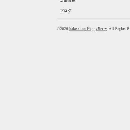
店舗情報
ブログ
©2026
bake shop HappyBerry
. All Rights 