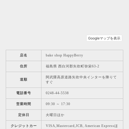
店名
bake shop HappyBerry
住所
福島県 西白河郡矢吹町弥栄63-2
阿武隈高原道路矢吹中央インターを降りて
道順
すぐ
電話番号
0248-44-5538
営業時間
09:30 ～ 17:30
定休日
火曜日ほか
クレジットカー
VISA,Mastercard,JCB, American Expressほ