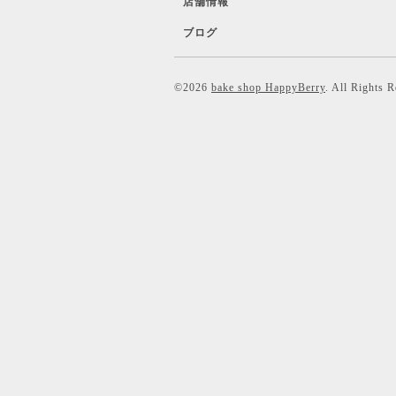
店舗情報
ブログ
©2026
bake shop HappyBerry
. All Rights 