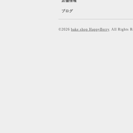
店舗情報
ブログ
©2026
bake shop HappyBerry
. All Rights 