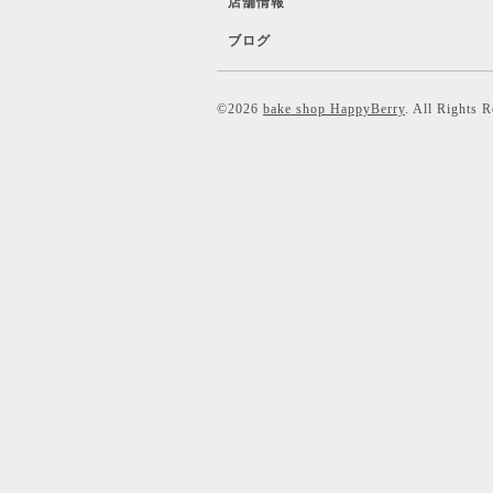
店舗情報
ブログ
©2026
bake shop HappyBerry
. All Rights 