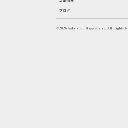
店舗情報
ブログ
©2026
bake shop HappyBerry
. All Rights 