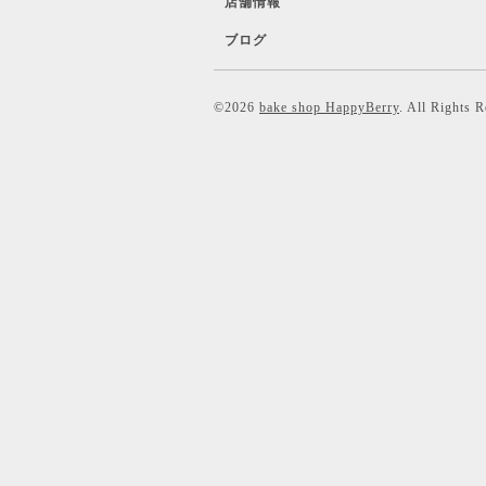
店舗情報
ブログ
©2026
bake shop HappyBerry
. All Rights 