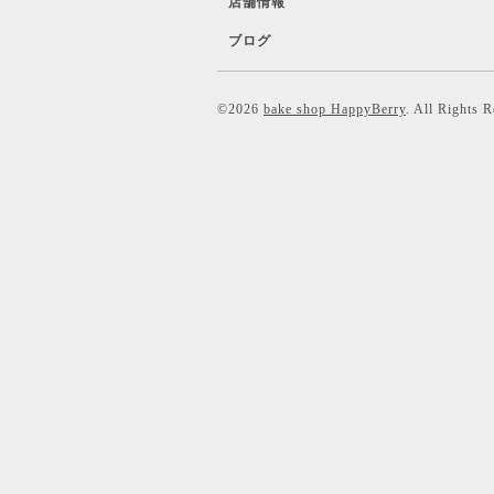
店舗情報
ブログ
©2026
bake shop HappyBerry
. All Rights 