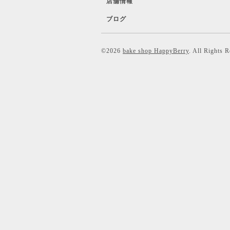
店舗情報
ブログ
©2026
bake shop HappyBerry
. All Rights 