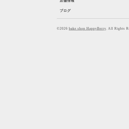
店舗情報
ブログ
©2026
bake shop HappyBerry
. All Rights 